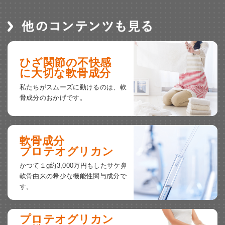
ひざ関節の不快感
に大切な軟骨成分
私たちがスムーズに動けるのは、
軟
骨成分のおかげです。
軟骨成分
プロテオグリカン
かつて１g約3,000万円もした
サケ鼻
軟骨由来の希少な機能性関与成分で
す。
プロテオグリカン